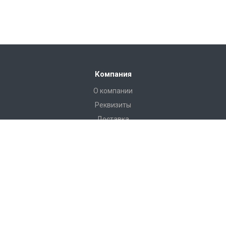
Компания
О компании
Реквизиты
Доставка
Условия оплаты
Гарантийные условия
Статьи
Новости
Каталог
Бадминтон и теннис