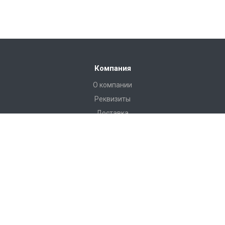
Компания
О компании
Реквизиты
Доставка
Условия оплаты
Гарантийные условия
Статьи
Новости
Каталог
Бадминтон и теннис
Баскетбол