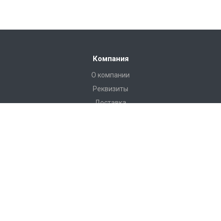
Компания
О компании
Реквизиты
Доставка
Условия оплаты
Гарантийные условия
Статьи
Новости
Каталог
Бадминтон и теннис
Баскетбол