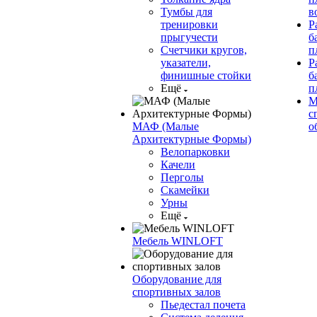
Тумбы для
в
тренировки
Р
прыгучести
б
Счетчики кругов,
п
указатели,
Р
финишные стойки
б
Ещё
п
М
с
МАФ (Малые
о
Архитектурные Формы)
Велопарковки
Качели
Перголы
Скамейки
Урны
Ещё
Мебель WINLOFT
Оборудование для
спортивных залов
Пьедестал почета