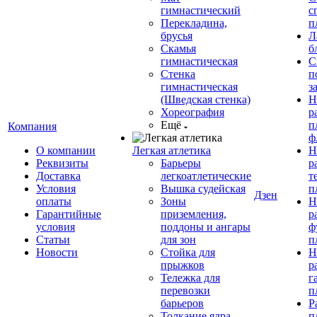
гимнастический
с
Перекладина,
п
брусья
Л
Скамья
б
гимнастическая
С
Стенка
п
гимнастическая
з
(Шведская стенка)
Н
Хореография
р
Ещё
п
Компания
ф
О компании
Легкая атлетика
Н
Реквизиты
Барьеры
р
Доставка
легкоатлетические
т
Условия
Вышка судейская
п
Дзен
оплаты
Зоны
Н
Гарантийные
приземления,
р
условия
поддоны и ангары
ф
Статьи
для зон
п
Новости
Стойка для
Н
прыжков
р
Тележка для
г
перевозки
п
барьеров
Р
Толкание ядра
п