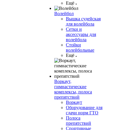
Ещё
Волейбол
Вышка судейская
для волейбола
Сетки и
аксессуары для
волейбола
Стойки
волейбольные
Ещё
Воркаут,
гимнастические
комплексы, полоса
препятствий
Воркаут
Оборудование для
сдачи норм ГТО
Полоса
препятствий
Спортивные