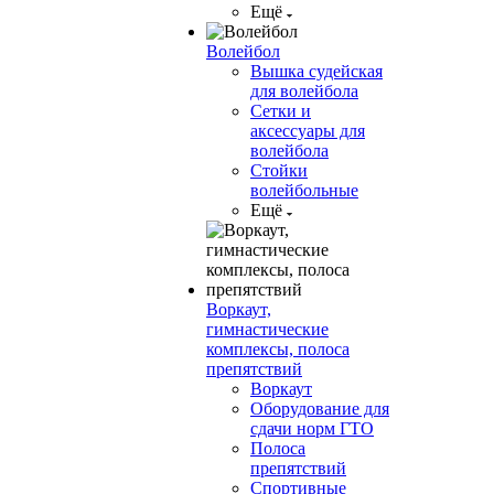
Ещё
Волейбол
Вышка судейская
для волейбола
Сетки и
аксессуары для
волейбола
Стойки
волейбольные
Ещё
Воркаут,
гимнастические
комплексы, полоса
препятствий
Воркаут
Оборудование для
сдачи норм ГТО
Полоса
препятствий
Спортивные