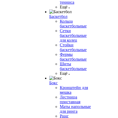
тенниса
Ещё
Баскетбол
Кольца
баскетбольные
Сетки
баскетбольные
для колец
Стойки
баскетбольные
Фермы
баскетбольные
Щиты
баскетбольные
Ещё
Бокс
Кронштейн для
мешка
Лестница
приставная
Маты напольные
для ринга
Ринг