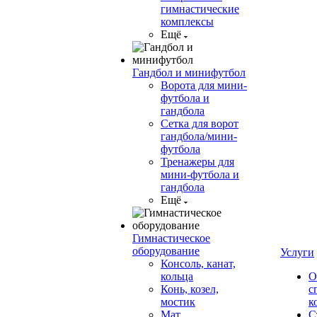
гимнастические
комплексы
Ещё
Гандбол и минифутбол
Ворота для мини-
футбола и
гандбола
Сетка для ворот
гандбола/мини-
футбола
Тренажеры для
мини-футбола и
гандбола
Ещё
Гимнастическое
оборудование
Услуги
Консоль, канат,
кольца
О
Конь, козел,
с
мостик
к
Мат
С