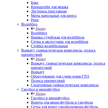
Бокс
Кронштейн для мешка
Лестница приставная
Маты напольные для ринга
Ринг
Волейбол
Назад
Волейбол
Вышка судейская для волейбола
Сетки и аксессуары для волейбола
Стойки волейбольные
Воркаут, гимнастические комплексы, полоса
препятствий
Назад
Воркаут, гимнастические комплексы, полоса
препятствий
Воркаут
Оборудование для сдачи норм ГТО
Полоса препятствий
Спортивные гимнастические комплексы
Гандбол и минифутбол
Назад
Гандбол и минифутбол
Ворота для мини-футбола и гандбола
Сетка для ворот гандбола/мини-футбола