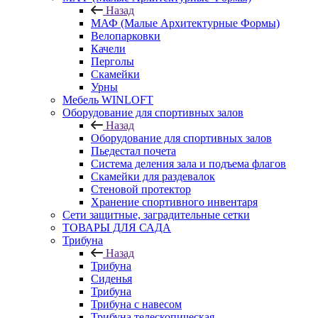
Назад
МАФ (Малые Архитектурные Формы)
Велопарковки
Качели
Перголы
Скамейки
Урны
Мебель WINLOFT
Оборудование для спортивных залов
Назад
Оборудование для спортивных залов
Пьедестал почета
Система деления зала и подъема флагов
Скамейки для раздевалок
Стеновой протектор
Хранение спортивного инвентаря
Сети защитные, заградительные сетки
ТОВАРЫ ДЛЯ САДА
Трибуна
Назад
Трибуна
Сиденья
Трибуна
Трибуна с навесом
Трибуна телескопическая