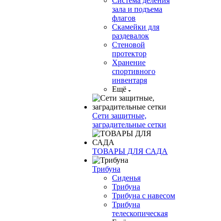
Система деления
зала и подъема
флагов
Скамейки для
раздевалок
Стеновой
протектор
Хранение
спортивного
инвентаря
Ещё
Сети защитные,
заградительные сетки
ТОВАРЫ ДЛЯ САДА
Трибуна
Сиденья
Трибуна
Трибуна с навесом
Трибуна
телескопическая