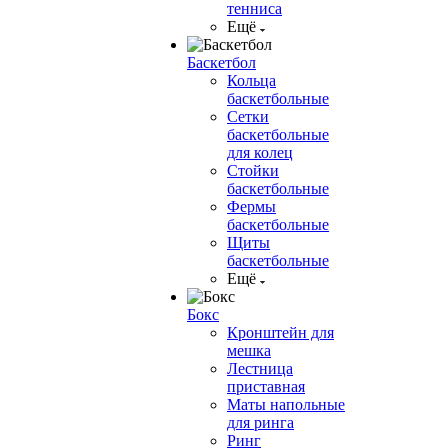
тенниса
Ещё
Баскетбол
Кольца
баскетбольные
Сетки
баскетбольные
для колец
Стойки
баскетбольные
Фермы
баскетбольные
Щиты
баскетбольные
Ещё
Бокс
Кронштейн для
мешка
Лестница
приставная
Маты напольные
для ринга
Ринг