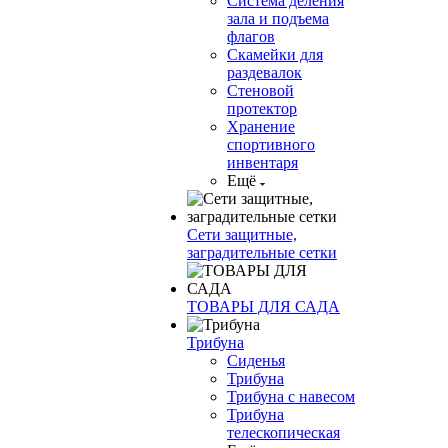
Система деления
зала и подъема
флагов
Скамейки для
раздевалок
Стеновой
протектор
Хранение
спортивного
инвентаря
Ещё
Сети защитные,
заградительные сетки
ТОВАРЫ ДЛЯ САДА
Трибуна
Сиденья
Трибуна
Трибуна с навесом
Трибуна
телескопическая