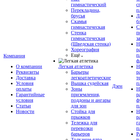
гимнастический
с
Перекладина,
п
брусья
Л
Скамья
б
гимнастическая
С
Стенка
п
гимнастическая
з
(Шведская стенка)
Н
Хореография
р
Ещё
п
Компания
ф
О компании
Легкая атлетика
Н
Реквизиты
Барьеры
р
Доставка
легкоатлетические
т
Условия
Вышка судейская
п
Дзен
оплаты
Зоны
Н
Гарантийные
приземления,
р
условия
поддоны и ангары
ф
Статьи
для зон
п
Новости
Стойка для
Н
прыжков
р
Тележка для
г
перевозки
п
барьеров
Р
Толкание ядра
п