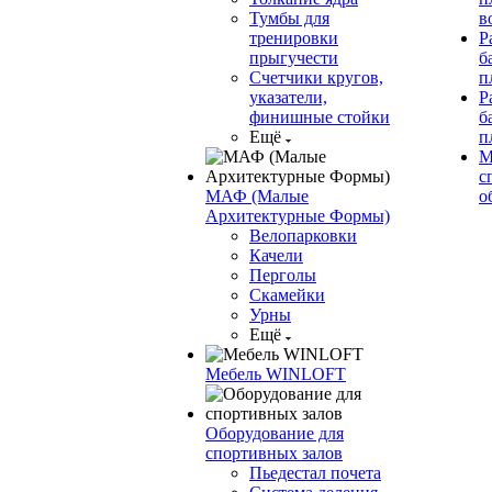
Тумбы для
в
тренировки
Р
прыгучести
б
Счетчики кругов,
п
указатели,
Р
финишные стойки
б
Ещё
п
М
с
МАФ (Малые
о
Архитектурные Формы)
Велопарковки
Качели
Перголы
Скамейки
Урны
Ещё
Мебель WINLOFT
Оборудование для
спортивных залов
Пьедестал почета