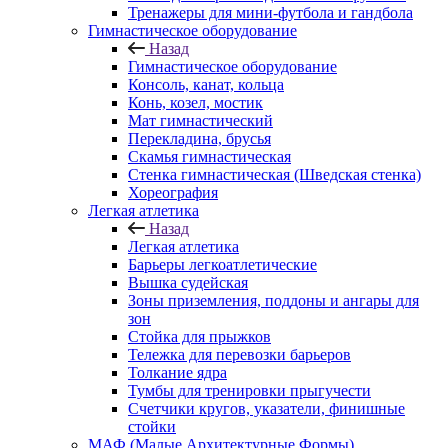
Тренажеры для мини-футбола и гандбола
Гимнастическое оборудование
Назад
Гимнастическое оборудование
Консоль, канат, кольца
Конь, козел, мостик
Мат гимнастический
Перекладина, брусья
Скамья гимнастическая
Стенка гимнастическая (Шведская стенка)
Хореография
Легкая атлетика
Назад
Легкая атлетика
Барьеры легкоатлетические
Вышка судейская
Зоны приземления, поддоны и ангары для
зон
Стойка для прыжков
Тележка для перевозки барьеров
Толкание ядра
Тумбы для тренировки прыгучести
Счетчики кругов, указатели, финишные
стойки
МАФ (Малые Архитектурные Формы)