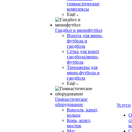
гимнастические
комплексы
Ещё
Гандбол и минифутбол
Ворота для мини-
футбола и
гандбола
Сетка для ворот
гандбола/мини-
футбола
Тренажеры для
мини-футбола и
гандбола
Ещё
Гимнастическое
оборудование
Услуги
Консоль, канат,
кольца
О
Конь, козел,
с
мостик
к
Мат
С