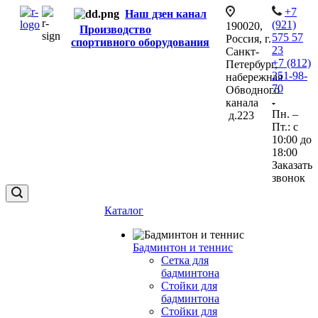
+7
Наш дзен канал
(921)
190020,
Производство
575 57
Россия, г.
спортивного оборудования
23
Санкт-
+7 (812)
Петербург,
251-98-
набережная
70
Обводного
канала
Пн. –
д.223
Пт.: с
10:00 до
18:00
Заказать
звонок
Каталог
Бадминтон и теннис
Сетка для
бадминтона
Стойки для
бадминтона
Стойки для