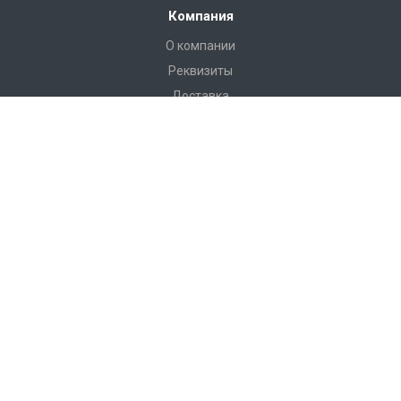
Компания
О компании
Реквизиты
Доставка
Условия оплаты
Гарантийные условия
Статьи
Новости
Каталог
Бадминтон и теннис
Баскетбол
Бокс
Волейбол
Воркаут, гимнастические комплексы, полоса препятствий
Гандбол и минифутбол