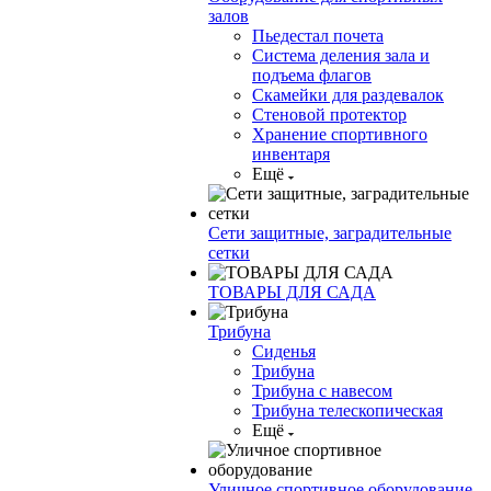
залов
Пьедестал почета
Система деления зала и
подъема флагов
Скамейки для раздевалок
Стеновой протектор
Хранение спортивного
инвентаря
Ещё
Сети защитные, заградительные
сетки
ТОВАРЫ ДЛЯ САДА
Трибуна
Сиденья
Трибуна
Трибуна с навесом
Трибуна телескопическая
Ещё
Уличное спортивное оборудование