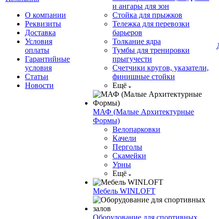
и ангары для зон
О компании
Стойка для прыжков
Реквизиты
Тележка для перевозки
Доставка
барьеров
Условия
Толкание ядра
оплаты
Тумбы для тренировки
Гарантийные
прыгучести
условия
Счетчики кругов, указатели,
Статьи
финишные стойки
Новости
Ещё
МАФ (Малые Архитектурные
Формы)
Велопарковки
Качели
Перголы
Скамейки
Урны
Ещё
Мебель WINLOFT
Оборудование для спортивных