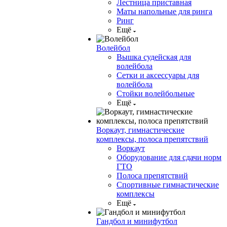
Лестница приставная
Маты напольные для ринга
Ринг
Ещё
Волейбол
Вышка судейская для
волейбола
Сетки и аксессуары для
волейбола
Стойки волейбольные
Ещё
Воркаут, гимнастические
комплексы, полоса препятствий
Воркаут
Оборудование для сдачи норм
ГТО
Полоса препятствий
Спортивные гимнастические
комплексы
Ещё
Гандбол и минифутбол