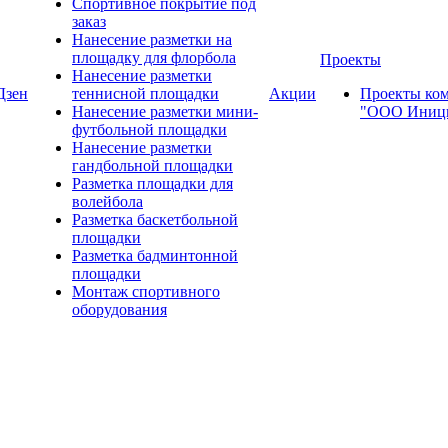
Спортивное покрытие под
заказ
Нанесение разметки на
площадку для флорбола
Проекты
Нанесение разметки
Дзен
теннисной площадки
Акции
Проекты ко
Нанесение разметки мини-
"ООО Иници
футбольной площадки
Нанесение разметки
гандбольной площадки
Разметка площадки для
волейбола
Разметка баскетбольной
площадки
Разметка бадминтонной
площадки
Монтаж спортивного
оборудования