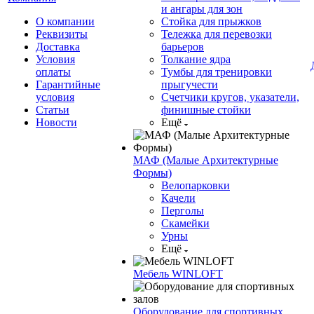
и ангары для зон
О компании
Стойка для прыжков
Реквизиты
Тележка для перевозки
Доставка
барьеров
Условия
Толкание ядра
оплаты
Тумбы для тренировки
Гарантийные
прыгучести
условия
Счетчики кругов, указатели,
Статьи
финишные стойки
Новости
Ещё
МАФ (Малые Архитектурные
Формы)
Велопарковки
Качели
Перголы
Скамейки
Урны
Ещё
Мебель WINLOFT
Оборудование для спортивных