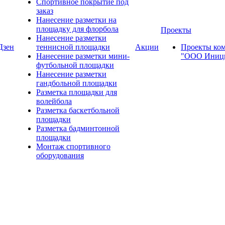
Спортивное покрытие под
заказ
Нанесение разметки на
площадку для флорбола
Проекты
Нанесение разметки
Дзен
теннисной площадки
Акции
Проекты ко
Нанесение разметки мини-
"ООО Иници
футбольной площадки
Нанесение разметки
гандбольной площадки
Разметка площадки для
волейбола
Разметка баскетбольной
площадки
Разметка бадминтонной
площадки
Монтаж спортивного
оборудования