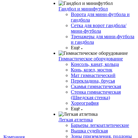
Гандбол и минифутбол
Ворота для мини-футбола и
гандбола
Сетка для ворот гандбола/
мини-футбола
Тренажеры для мини-футбола
и гандбола
Ещё
Гимнастическое оборудование
Консоль, канат, кольца
Конь, козел, мостик
Мат гимнастический
Перекладина, брусья
Скамья гимнастическая
Стенка гимнастическая
(Шведская стенка)
Хореография
Ещё
Легкая атлетика
Барьеры легкоатлетические
Вышка судейская
Зоны приземления, поддоны
Компания