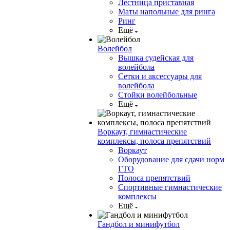
Лестница приставная
Маты напольные для ринга
Ринг
Ещё
Волейбол
Вышка судейская для
волейбола
Сетки и аксессуары для
волейбола
Стойки волейбольные
Ещё
Воркаут, гимнастические
комплексы, полоса препятствий
Воркаут
Оборудование для сдачи норм
ГТО
Полоса препятствий
Спортивные гимнастические
комплексы
Ещё
Гандбол и минифутбол