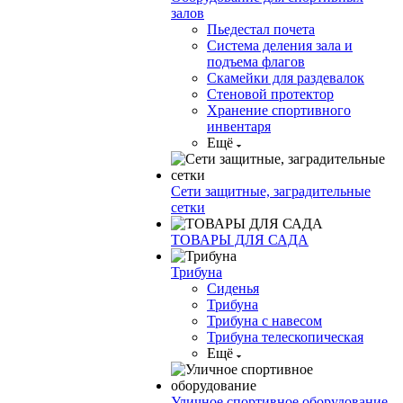
залов
Пьедестал почета
Система деления зала и
подъема флагов
Скамейки для раздевалок
Стеновой протектор
Хранение спортивного
инвентаря
Ещё
Сети защитные, заградительные
сетки
ТОВАРЫ ДЛЯ САДА
Трибуна
Сиденья
Трибуна
Трибуна с навесом
Трибуна телескопическая
Ещё
Уличное спортивное оборудование