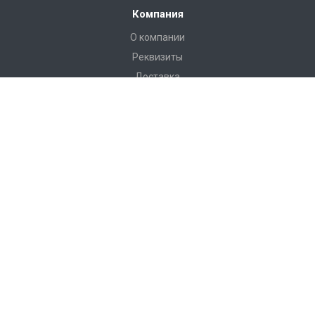
Компания
О компании
Реквизиты
Доставка
Условия оплаты
Гарантийные условия
Статьи
Новости
Каталог
Бадминтон и теннис
Баскетбол
Бокс
Волейбол
Воркаут, гимнастические комплексы, полоса препятствий
Гандбол и минифутбол