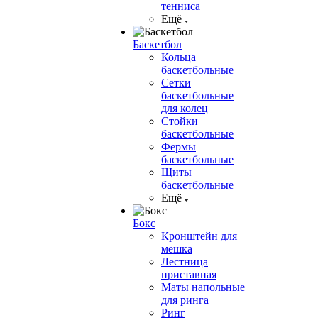
тенниса
Ещё
Баскетбол
Кольца
баскетбольные
Сетки
баскетбольные
для колец
Стойки
баскетбольные
Фермы
баскетбольные
Щиты
баскетбольные
Ещё
Бокс
Кронштейн для
мешка
Лестница
приставная
Маты напольные
для ринга
Ринг