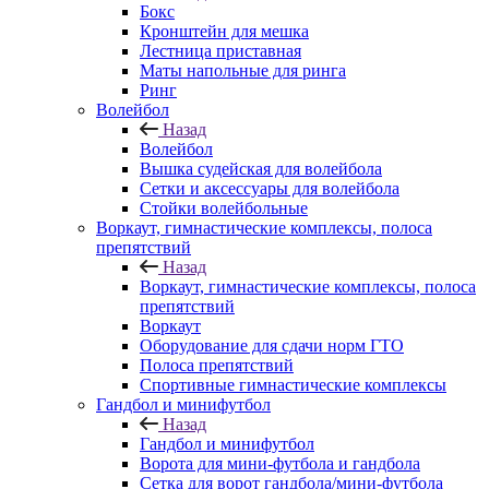
Бокс
Кронштейн для мешка
Лестница приставная
Маты напольные для ринга
Ринг
Волейбол
Назад
Волейбол
Вышка судейская для волейбола
Сетки и аксессуары для волейбола
Стойки волейбольные
Воркаут, гимнастические комплексы, полоса
препятствий
Назад
Воркаут, гимнастические комплексы, полоса
препятствий
Воркаут
Оборудование для сдачи норм ГТО
Полоса препятствий
Спортивные гимнастические комплексы
Гандбол и минифутбол
Назад
Гандбол и минифутбол
Ворота для мини-футбола и гандбола
Сетка для ворот гандбола/мини-футбола