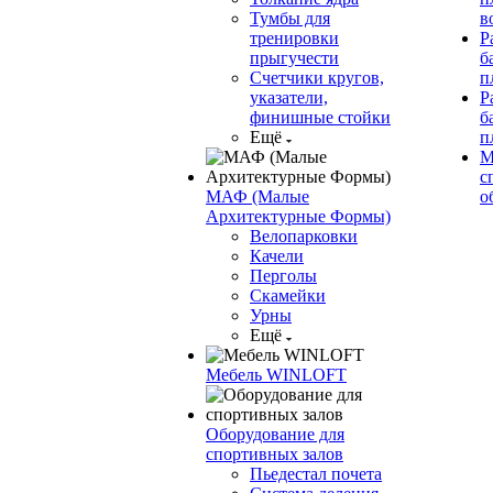
Тумбы для
в
тренировки
Р
прыгучести
б
Счетчики кругов,
п
указатели,
Р
финишные стойки
б
Ещё
п
М
с
МАФ (Малые
о
Архитектурные Формы)
Велопарковки
Качели
Перголы
Скамейки
Урны
Ещё
Мебель WINLOFT
Оборудование для
спортивных залов
Пьедестал почета