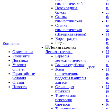
гимнастический
с
Перекладина,
п
брусья
Л
Скамья
б
гимнастическая
С
Стенка
п
гимнастическая
з
(Шведская стенка)
Н
Хореография
р
Ещё
п
Компания
ф
О компании
Легкая атлетика
Н
Реквизиты
Барьеры
р
Доставка
легкоатлетические
т
Условия
Вышка судейская
п
Дзен
оплаты
Зоны
Н
Гарантийные
приземления,
р
условия
поддоны и ангары
ф
Статьи
для зон
п
Новости
Стойка для
Н
прыжков
р
Тележка для
г
перевозки
п
барьеров
Р
Толкание ядра
п