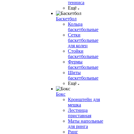
тенниса
Ещё
Баскетбол
Кольца
баскетбольные
Сетки
баскетбольные
для колец
Стойки
баскетбольные
Фермы
баскетбольные
Щиты
баскетбольные
Ещё
Бокс
Кронштейн для
мешка
Лестница
приставная
Маты напольные
для ринга
Ринг