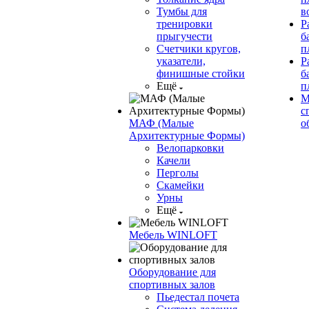
Тумбы для
в
тренировки
Р
прыгучести
б
Счетчики кругов,
п
указатели,
Р
финишные стойки
б
Ещё
п
М
с
МАФ (Малые
о
Архитектурные Формы)
Велопарковки
Качели
Перголы
Скамейки
Урны
Ещё
Мебель WINLOFT
Оборудование для
спортивных залов
Пьедестал почета