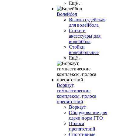
Ещё
Волейбол
Вышка судейская
для волейбола
Сетки и
аксессуары для
волейбола
Стойки
волейбольные
Ещё
Воркаут,
гимнастические
комплексы, полоса
препятствий
Воркаут
Оборудование для
сдачи норм ГТО
Полоса
препятствий
Спортивные