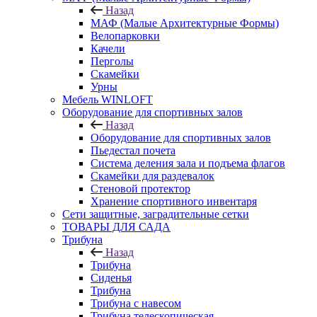
Назад
МАФ (Малые Архитектурные Формы)
Велопарковки
Качели
Перголы
Скамейки
Урны
Мебель WINLOFT
Оборудование для спортивных залов
Назад
Оборудование для спортивных залов
Пьедестал почета
Система деления зала и подъема флагов
Скамейки для раздевалок
Стеновой протектор
Хранение спортивного инвентаря
Сети защитные, заградительные сетки
ТОВАРЫ ДЛЯ САДА
Трибуна
Назад
Трибуна
Сиденья
Трибуна
Трибуна с навесом
Трибуна телескопическая