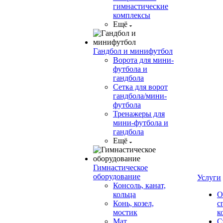
гимнастические
комплексы
Ещё
Гандбол и минифутбол
Ворота для мини-
футбола и
гандбола
Сетка для ворот
гандбола/мини-
футбола
Тренажеры для
мини-футбола и
гандбола
Ещё
Гимнастическое
оборудование
Услуги
Консоль, канат,
кольца
О
Конь, козел,
с
мостик
к
Мат
С