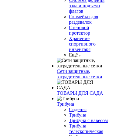
Система деления
зала и подъема
флагов
Скамейки для
раздевалок
Стеновой
протектор
Хранение
спортивного
инвентаря
Ещё
Сети защитные,
заградительные сетки
ТОВАРЫ ДЛЯ САДА
Трибуна
Сиденья
Трибуна
Трибуна с навесом
Трибуна
телескопическая