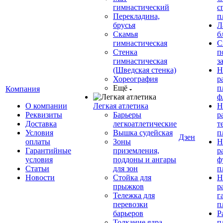
гимнастический
с
Перекладина,
п
брусья
Л
Скамья
б
гимнастическая
С
Стенка
п
гимнастическая
з
(Шведская стенка)
Н
Хореография
р
Ещё
п
Компания
ф
О компании
Легкая атлетика
Н
Реквизиты
Барьеры
р
Доставка
легкоатлетические
т
Условия
Вышка судейская
п
Дзен
оплаты
Зоны
Н
Гарантийные
приземления,
р
условия
поддоны и ангары
ф
Статьи
для зон
п
Новости
Стойка для
Н
прыжков
р
Тележка для
г
перевозки
п
барьеров
Р
Толкание ядра
п