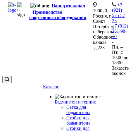
+7
Наш дзен канал
(921)
190020,
Производство
575 57
Россия, г.
спортивного оборудования
23
Санкт-
+7 (812)
Петербург,
251-98-
набережная
70
Обводного
канала
Пн. –
д.223
Пт.: с
10:00 до
18:00
Заказать
звонок
Каталог
Бадминтон и теннис
Сетка для
бадминтона
Стойки для
бадминтона
Стойки для