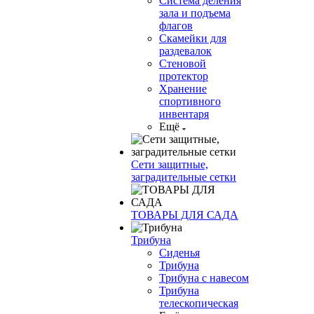
Система деления
зала и подъема
флагов
Скамейки для
раздевалок
Стеновой
протектор
Хранение
спортивного
инвентаря
Ещё
Сети защитные,
заградительные сетки
ТОВАРЫ ДЛЯ САДА
Трибуна
Сиденья
Трибуна
Трибуна с навесом
Трибуна
телескопическая