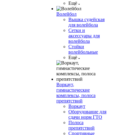
Ещё
Волейбол
Вышка судейская
для волейбола
Сетки и
аксессуары для
волейбола
Стойки
волейбольные
Ещё
Воркаут,
гимнастические
комплексы, полоса
препятствий
Воркаут
Оборудование для
сдачи норм ГТО
Полоса
препятствий
Спортивные