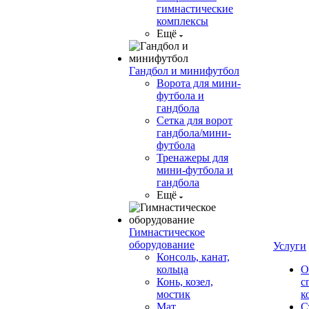
гимнастические
комплексы
Ещё
Гандбол и минифутбол
Ворота для мини-
футбола и
гандбола
Сетка для ворот
гандбола/мини-
футбола
Тренажеры для
мини-футбола и
гандбола
Ещё
Гимнастическое
оборудование
Услуги
Консоль, канат,
кольца
О
Конь, козел,
с
мостик
к
Мат
С