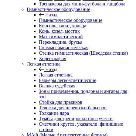
Тренажеры для мини-футбола и гандбола
Гимнастическое оборудование
Назад
Гимнастическое оборудование
Консоль, канат, кольца
Конь, козел, мостик
Мат гимнастический
Перекладина, брусья
Скамья гимнастическая
Стенка гимнастическая (Шведская стенка)
Хореография
Легкая атлетика
Назад
Легкая атлетика
Барьеры легкоатлетические
Вышка судейская
Зоны приземления, поддоны и ангары для
зон
Стойка для прыжков
Тележка для перевозки барьеров
Толкание ядра
Тумбы для тренировки прыгучести
Счетчики кругов, указатели, финишные
стойки
МАФ (Малые Архитектурные Формы)