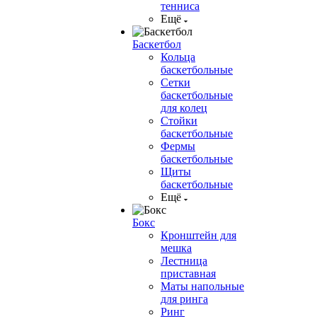
тенниса
Ещё
Баскетбол
Кольца
баскетбольные
Сетки
баскетбольные
для колец
Стойки
баскетбольные
Фермы
баскетбольные
Щиты
баскетбольные
Ещё
Бокс
Кронштейн для
мешка
Лестница
приставная
Маты напольные
для ринга
Ринг