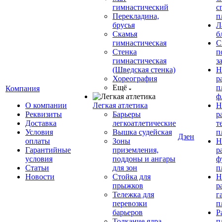
гимнастический
с
Перекладина,
п
брусья
Л
Скамья
б
гимнастическая
С
Стенка
п
гимнастическая
з
(Шведская стенка)
Н
Хореография
р
Ещё
п
Компания
ф
О компании
Легкая атлетика
Н
Реквизиты
Барьеры
р
Доставка
легкоатлетические
т
Условия
Вышка судейская
п
Дзен
оплаты
Зоны
Н
Гарантийные
приземления,
р
условия
поддоны и ангары
ф
Статьи
для зон
п
Новости
Стойка для
Н
прыжков
р
Тележка для
г
перевозки
п
барьеров
Р
Толкание ядра
п