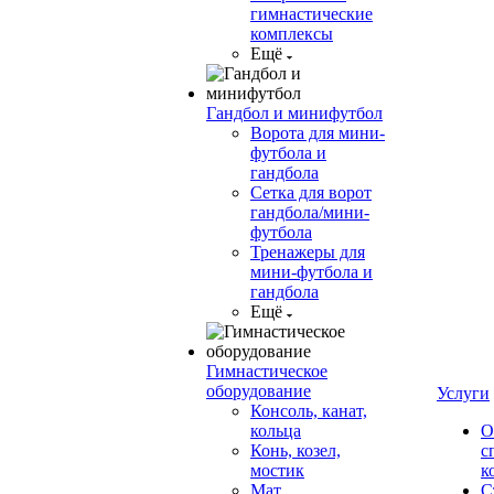
гимнастические
комплексы
Ещё
Гандбол и минифутбол
Ворота для мини-
футбола и
гандбола
Сетка для ворот
гандбола/мини-
футбола
Тренажеры для
мини-футбола и
гандбола
Ещё
Гимнастическое
оборудование
Услуги
Консоль, канат,
кольца
О
Конь, козел,
с
мостик
к
Мат
С