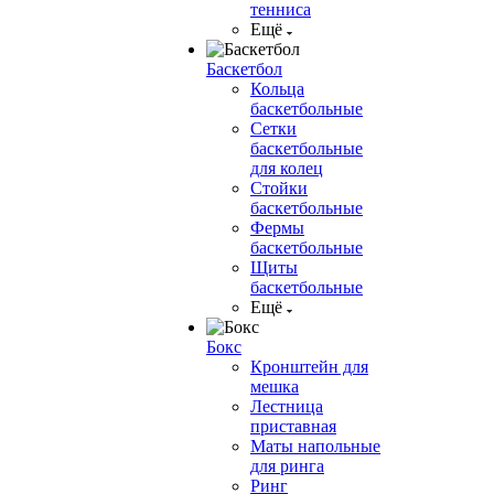
тенниса
Ещё
Баскетбол
Кольца
баскетбольные
Сетки
баскетбольные
для колец
Стойки
баскетбольные
Фермы
баскетбольные
Щиты
баскетбольные
Ещё
Бокс
Кронштейн для
мешка
Лестница
приставная
Маты напольные
для ринга
Ринг