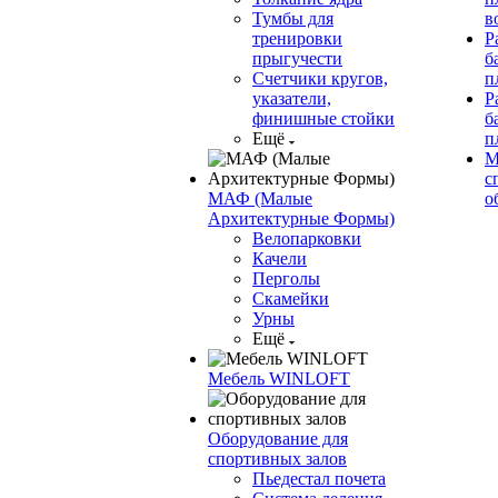
Тумбы для
в
тренировки
Р
прыгучести
б
Счетчики кругов,
п
указатели,
Р
финишные стойки
б
Ещё
п
М
с
МАФ (Малые
о
Архитектурные Формы)
Велопарковки
Качели
Перголы
Скамейки
Урны
Ещё
Мебель WINLOFT
Оборудование для
спортивных залов
Пьедестал почета