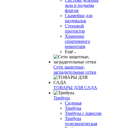
Система деления
зала и подъема
флагов
Скамейки для
раздевалок
Стеновой
протектор
Хранение
спортивного
инвентаря
Ещё
Сети защитные,
заградительные сетки
ТОВАРЫ ДЛЯ САДА
Трибуна
Сиденья
Трибуна
Трибуна с навесом
Трибуна
телескопическая