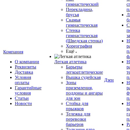
гимнастический
с
Перекладина,
п
брусья
Л
Скамья
б
гимнастическая
С
Стенка
п
гимнастическая
з
(Шведская стенка)
Н
Хореография
р
Ещё
п
Компания
ф
О компании
Легкая атлетика
Н
Реквизиты
Барьеры
р
Доставка
легкоатлетические
т
Условия
Вышка судейская
п
Дзен
оплаты
Зоны
Н
Гарантийные
приземления,
р
условия
поддоны и ангары
ф
Статьи
для зон
п
Новости
Стойка для
Н
прыжков
р
Тележка для
г
перевозки
п
барьеров
Р
Толкание ядра
п