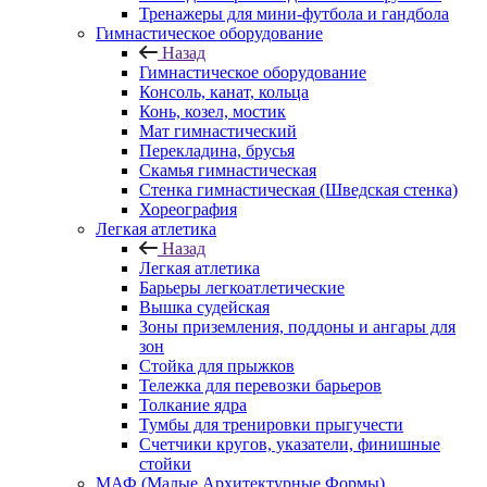
Тренажеры для мини-футбола и гандбола
Гимнастическое оборудование
Назад
Гимнастическое оборудование
Консоль, канат, кольца
Конь, козел, мостик
Мат гимнастический
Перекладина, брусья
Скамья гимнастическая
Стенка гимнастическая (Шведская стенка)
Хореография
Легкая атлетика
Назад
Легкая атлетика
Барьеры легкоатлетические
Вышка судейская
Зоны приземления, поддоны и ангары для
зон
Стойка для прыжков
Тележка для перевозки барьеров
Толкание ядра
Тумбы для тренировки прыгучести
Счетчики кругов, указатели, финишные
стойки
МАФ (Малые Архитектурные Формы)