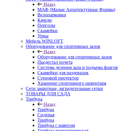
Назад
МАФ (Малые Архитектурные Формы)
Велопарковки
Качели
Перголы
Скамейки
Урны
Мебель WINLOFT
Оборудование для спортивных залов
Назад
Оборудование для спортивных залов
Пьедестал почета
Система деления зала и подъема флагов
Скамейки для раздевалок
Стеновой протектор
Хранение спортивного инвентаря
Сети защитные, заградительные сетки
ТОВАРЫ ДЛЯ САДА
Трибуна
Назад
Трибуна
Сиденья
Трибуна
Трибуна с навесом
Трибуна телескопическая