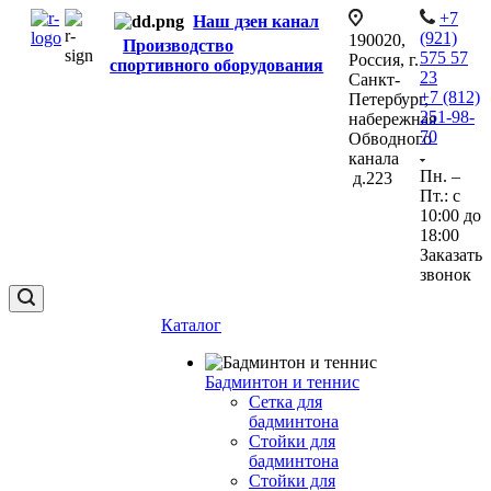
+7
Наш дзен канал
(921)
190020,
Производство
575 57
Россия, г.
спортивного оборудования
23
Санкт-
+7 (812)
Петербург,
251-98-
набережная
70
Обводного
канала
Пн. –
д.223
Пт.: с
10:00 до
18:00
Заказать
звонок
Каталог
Бадминтон и теннис
Сетка для
бадминтона
Стойки для
бадминтона
Стойки для