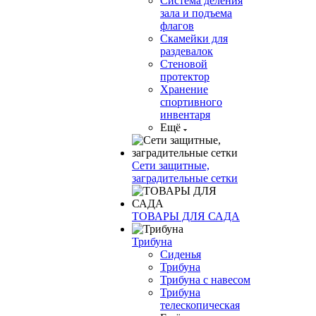
Система деления
зала и подъема
флагов
Скамейки для
раздевалок
Стеновой
протектор
Хранение
спортивного
инвентаря
Ещё
Сети защитные,
заградительные сетки
ТОВАРЫ ДЛЯ САДА
Трибуна
Сиденья
Трибуна
Трибуна с навесом
Трибуна
телескопическая