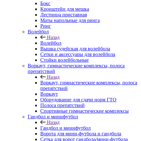
Бокс
Кронштейн для мешка
Лестница приставная
Маты напольные для ринга
Ринг
Волейбол
Назад
Волейбол
Вышка судейская для волейбола
Сетки и аксессуары для волейбола
Стойки волейбольные
Воркаут, гимнастические комплексы, полоса
препятствий
Назад
Воркаут, гимнастические комплексы, полоса
препятствий
Воркаут
Оборудование для сдачи норм ГТО
Полоса препятствий
Спортивные гимнастические комплексы
Гандбол и минифутбол
Назад
Гандбол и минифутбол
Ворота для мини-футбола и гандбола
Сетка для ворот гандбола/мини-футбола