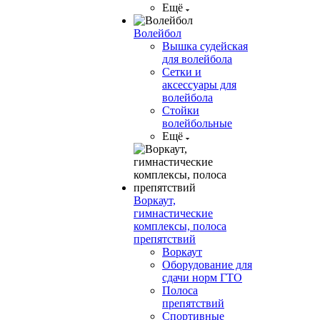
Ещё
Волейбол
Вышка судейская
для волейбола
Сетки и
аксессуары для
волейбола
Стойки
волейбольные
Ещё
Воркаут,
гимнастические
комплексы, полоса
препятствий
Воркаут
Оборудование для
сдачи норм ГТО
Полоса
препятствий
Спортивные