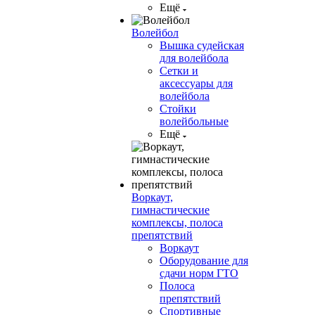
Ещё
Волейбол
Вышка судейская
для волейбола
Сетки и
аксессуары для
волейбола
Стойки
волейбольные
Ещё
Воркаут,
гимнастические
комплексы, полоса
препятствий
Воркаут
Оборудование для
сдачи норм ГТО
Полоса
препятствий
Спортивные