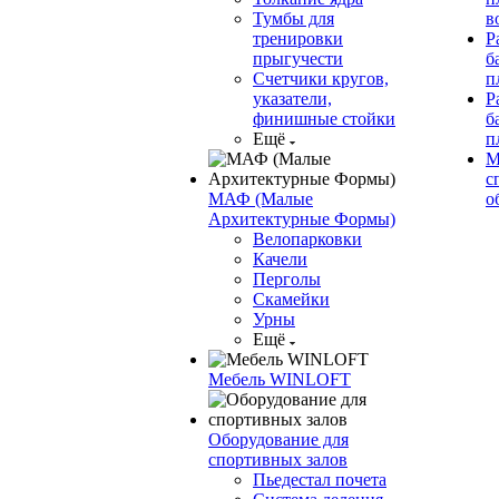
Тумбы для
в
тренировки
Р
прыгучести
б
Счетчики кругов,
п
указатели,
Р
финишные стойки
б
Ещё
п
М
с
МАФ (Малые
о
Архитектурные Формы)
Велопарковки
Качели
Перголы
Скамейки
Урны
Ещё
Мебель WINLOFT
Оборудование для
спортивных залов
Пьедестал почета