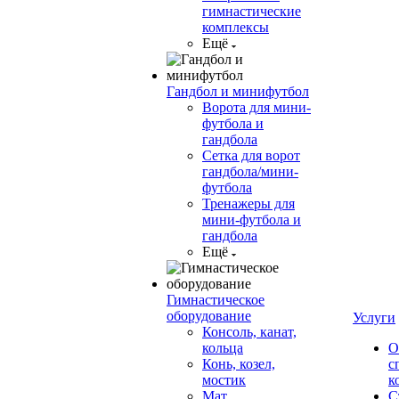
гимнастические
комплексы
Ещё
Гандбол и минифутбол
Ворота для мини-
футбола и
гандбола
Сетка для ворот
гандбола/мини-
футбола
Тренажеры для
мини-футбола и
гандбола
Ещё
Гимнастическое
оборудование
Услуги
Консоль, канат,
кольца
О
Конь, козел,
с
мостик
к
Мат
С