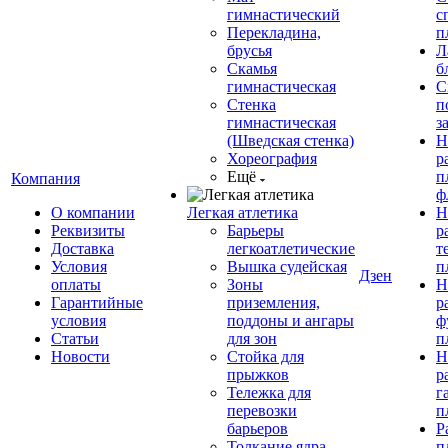
гимнастический
с
Перекладина,
п
брусья
Л
Скамья
б
гимнастическая
С
Стенка
п
гимнастическая
з
(Шведская стенка)
Н
Хореография
р
Ещё
п
Компания
ф
О компании
Легкая атлетика
Н
Реквизиты
Барьеры
р
Доставка
легкоатлетические
т
Условия
Вышка судейская
п
Дзен
оплаты
Зоны
Н
Гарантийные
приземления,
р
условия
поддоны и ангары
ф
Статьи
для зон
п
Новости
Стойка для
Н
прыжков
р
Тележка для
г
перевозки
п
барьеров
Р
Толкание ядра
п