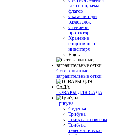
Система деления
зала и подъема
флагов
Скамейки для
раздевалок
Стеновой
протектор
Хранение
спортивного
инвентаря
Ещё
Сети защитные,
заградительные сетки
ТОВАРЫ ДЛЯ САДА
Трибуна
Сиденья
Трибуна
Трибуна с навесом
Трибуна
телескопическая