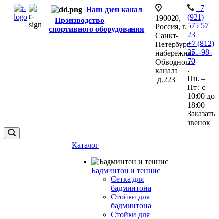
+7
Наш дзен канал
(921)
190020,
Производство
575 57
Россия, г.
спортивного оборудования
23
Санкт-
+7 (812)
Петербург,
251-98-
набережная
70
Обводного
канала
Пн. –
д.223
Пт.: с
10:00 до
18:00
Заказать
звонок
Каталог
Бадминтон и теннис
Сетка для
бадминтона
Стойки для
бадминтона
Стойки для