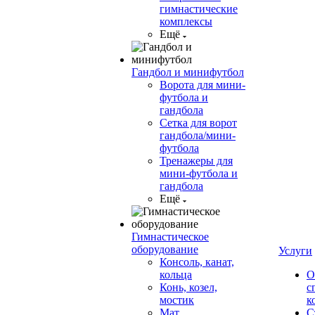
гимнастические
комплексы
Ещё
Гандбол и минифутбол
Ворота для мини-
футбола и
гандбола
Сетка для ворот
гандбола/мини-
футбола
Тренажеры для
мини-футбола и
гандбола
Ещё
Гимнастическое
оборудование
Услуги
Консоль, канат,
кольца
О
Конь, козел,
с
мостик
к
Мат
С