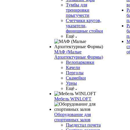
Тумбы для
в
тренировки
Р
прыгучести
б
Счетчики кругов,
п
указатели,
Р
финишные стойки
б
Ещё
п
М
с
МАФ (Малые
о
Архитектурные Формы)
Велопарковки
Качели
Перголы
Скамейки
Урны
Ещё
Мебель WINLOFT
Оборудование для
спортивных залов
Пьедестал почета