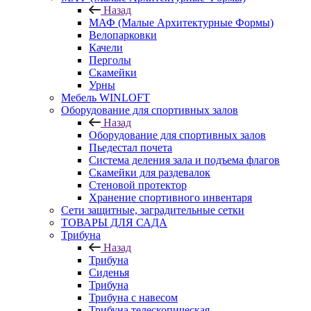
Назад
МАФ (Малые Архитектурные Формы)
Велопарковки
Качели
Перголы
Скамейки
Урны
Мебель WINLOFT
Оборудование для спортивных залов
Назад
Оборудование для спортивных залов
Пьедестал почета
Система деления зала и подъема флагов
Скамейки для раздевалок
Стеновой протектор
Хранение спортивного инвентаря
Сети защитные, заградительные сетки
ТОВАРЫ ДЛЯ САДА
Трибуна
Назад
Трибуна
Сиденья
Трибуна
Трибуна с навесом
Трибуна телескопическая