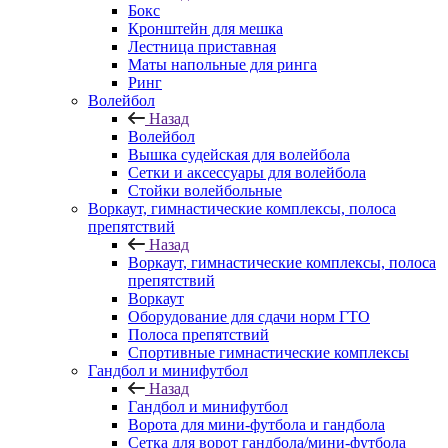
Бокс
Кронштейн для мешка
Лестница приставная
Маты напольные для ринга
Ринг
Волейбол
Назад
Волейбол
Вышка судейская для волейбола
Сетки и аксессуары для волейбола
Стойки волейбольные
Воркаут, гимнастические комплексы, полоса
препятствий
Назад
Воркаут, гимнастические комплексы, полоса
препятствий
Воркаут
Оборудование для сдачи норм ГТО
Полоса препятствий
Спортивные гимнастические комплексы
Гандбол и минифутбол
Назад
Гандбол и минифутбол
Ворота для мини-футбола и гандбола
Сетка для ворот гандбола/мини-футбола