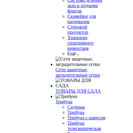
Система деления
зала и подъема
флагов
Скамейки для
раздевалок
Стеновой
протектор
Хранение
спортивного
инвентаря
Ещё
Сети защитные,
заградительные сетки
ТОВАРЫ ДЛЯ САДА
Трибуна
Сиденья
Трибуна
Трибуна с навесом
Трибуна
телескопическая