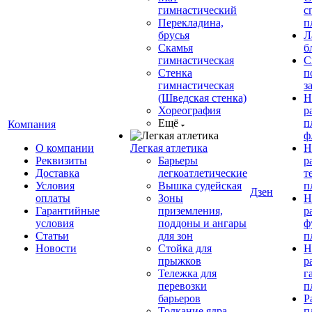
гимнастический
с
Перекладина,
п
брусья
Л
Скамья
б
гимнастическая
С
Стенка
п
гимнастическая
з
(Шведская стенка)
Н
Хореография
р
Ещё
п
Компания
ф
О компании
Легкая атлетика
Н
Реквизиты
Барьеры
р
Доставка
легкоатлетические
т
Условия
Вышка судейская
п
Дзен
оплаты
Зоны
Н
Гарантийные
приземления,
р
условия
поддоны и ангары
ф
Статьи
для зон
п
Новости
Стойка для
Н
прыжков
р
Тележка для
г
перевозки
п
барьеров
Р
Толкание ядра
п