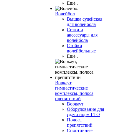
Ещё
Волейбол
Вышка судейская
для волейбола
Сетки и
аксессуары для
волейбола
Стойки
волейбольные
Ещё
Воркаут,
гимнастические
комплексы, полоса
препятствий
Воркаут
Оборудование для
сдачи норм ГТО
Полоса
препятствий
Спортивные