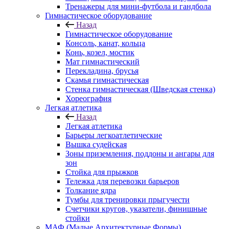
Тренажеры для мини-футбола и гандбола
Гимнастическое оборудование
Назад
Гимнастическое оборудование
Консоль, канат, кольца
Конь, козел, мостик
Мат гимнастический
Перекладина, брусья
Скамья гимнастическая
Стенка гимнастическая (Шведская стенка)
Хореография
Легкая атлетика
Назад
Легкая атлетика
Барьеры легкоатлетические
Вышка судейская
Зоны приземления, поддоны и ангары для
зон
Стойка для прыжков
Тележка для перевозки барьеров
Толкание ядра
Тумбы для тренировки прыгучести
Счетчики кругов, указатели, финишные
стойки
МАФ (Малые Архитектурные Формы)