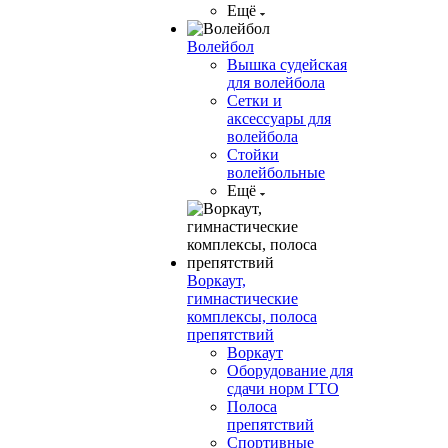
Ещё
Волейбол
Вышка судейская
для волейбола
Сетки и
аксессуары для
волейбола
Стойки
волейбольные
Ещё
Воркаут,
гимнастические
комплексы, полоса
препятствий
Воркаут
Оборудование для
сдачи норм ГТО
Полоса
препятствий
Спортивные