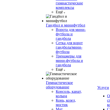
гимнастические
комплексы
Ещё
Гандбол и минифутбол
Ворота для мини-
футбола и
гандбола
Сетка для ворот
гандбола/мини-
футбола
Тренажеры для
мини-футбола и
гандбола
Ещё
Гимнастическое
оборудование
Услуги
Консоль, канат,
кольца
О
Конь, козел,
с
мостик
к
Мат
С