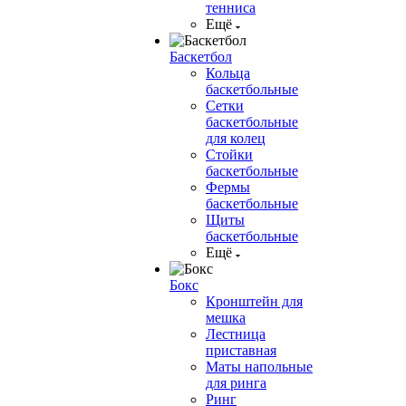
тенниса
Ещё
Баскетбол
Кольца
баскетбольные
Сетки
баскетбольные
для колец
Стойки
баскетбольные
Фермы
баскетбольные
Щиты
баскетбольные
Ещё
Бокс
Кронштейн для
мешка
Лестница
приставная
Маты напольные
для ринга
Ринг