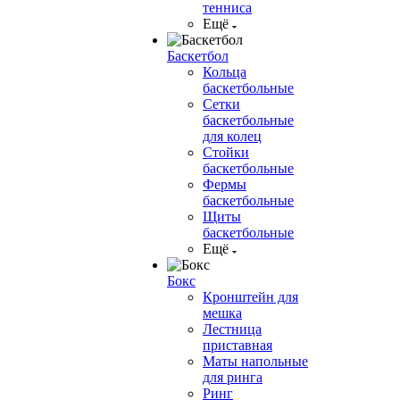
тенниса
Ещё
Баскетбол
Кольца
баскетбольные
Сетки
баскетбольные
для колец
Стойки
баскетбольные
Фермы
баскетбольные
Щиты
баскетбольные
Ещё
Бокс
Кронштейн для
мешка
Лестница
приставная
Маты напольные
для ринга
Ринг