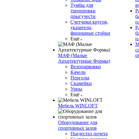
Тумбы для
в
тренировки
Р
прыгучести
б
Счетчики кругов,
п
указатели,
Р
финишные стойки
б
Ещё
п
М
с
МАФ (Малые
о
Архитектурные Формы)
Велопарковки
Качели
Перголы
Скамейки
Урны
Ещё
Мебель WINLOFT
Оборудование для
спортивных залов
Пьедестал почета