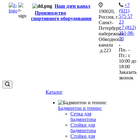
+7
Наш дзен канал
(921)
190020,
Производство
575 57
Россия, г.
спортивного оборудования
23
Санкт-
+7 (812)
Петербург,
251-98-
набережная
70
Обводного
канала
Пн. –
д.223
Пт.: с
10:00 до
18:00
Заказать
звонок
Каталог
Бадминтон и теннис
Сетка для
бадминтона
Стойки для
бадминтона
Стойки для