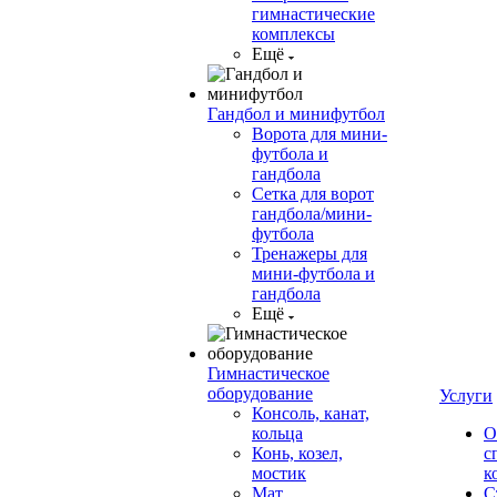
гимнастические
комплексы
Ещё
Гандбол и минифутбол
Ворота для мини-
футбола и
гандбола
Сетка для ворот
гандбола/мини-
футбола
Тренажеры для
мини-футбола и
гандбола
Ещё
Гимнастическое
оборудование
Услуги
Консоль, канат,
кольца
О
Конь, козел,
с
мостик
к
Мат
С