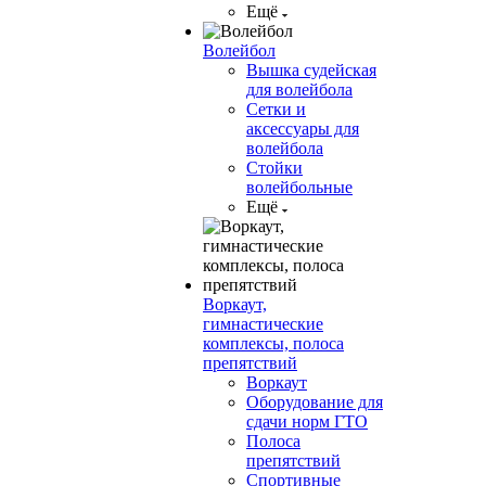
Ещё
Волейбол
Вышка судейская
для волейбола
Сетки и
аксессуары для
волейбола
Стойки
волейбольные
Ещё
Воркаут,
гимнастические
комплексы, полоса
препятствий
Воркаут
Оборудование для
сдачи норм ГТО
Полоса
препятствий
Спортивные