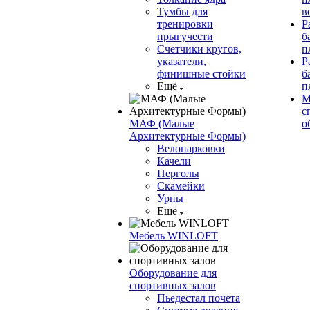
Тумбы для
в
тренировки
Р
прыгучести
б
Счетчики кругов,
п
указатели,
Р
финишные стойки
б
Ещё
п
М
с
МАФ (Малые
о
Архитектурные Формы)
Велопарковки
Качели
Перголы
Скамейки
Урны
Ещё
Мебель WINLOFT
Оборудование для
спортивных залов
Пьедестал почета