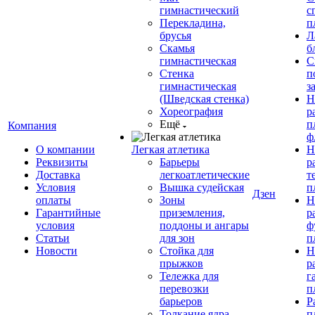
гимнастический
с
Перекладина,
п
брусья
Л
Скамья
б
гимнастическая
С
Стенка
п
гимнастическая
з
(Шведская стенка)
Н
Хореография
р
Ещё
п
Компания
ф
О компании
Легкая атлетика
Н
Реквизиты
Барьеры
р
Доставка
легкоатлетические
т
Условия
Вышка судейская
п
Дзен
оплаты
Зоны
Н
Гарантийные
приземления,
р
условия
поддоны и ангары
ф
Статьи
для зон
п
Новости
Стойка для
Н
прыжков
р
Тележка для
г
перевозки
п
барьеров
Р
Толкание ядра
п