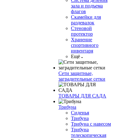
Система деления
зала и подъема
флагов
Скамейки для
раздевалок
Стеновой
протектор
Хранение
спортивного
инвентаря
Ещё
Сети защитные,
заградительные сетки
ТОВАРЫ ДЛЯ САДА
Трибуна
Сиденья
Трибуна
Трибуна с навесом
Трибуна
телескопическая