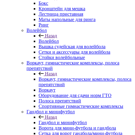
Бокс
Кронштейн для мешка
Лестница приставная
Маты напольные для ринга
Ринг
Волейбол
Назад
Волейбол
Вышка судейская для волейбола
Сетки и аксессуары для волейбола
Стойки волейбольные
Воркаут, гимнастические комплексы, полоса
препятствий
Назад
Воркаут, гимнастические комплексы, полоса
препятствий
Воркаут
Оборудование для сдачи норм ГТО
Полоса препятствий
Спортивные гимнастические комплексы
Гандбол и минифутбол
Назад
Гандбол и минифутбол
Ворота для мини-футбола и гандбола
Сетка для ворот гандбола/мини-футбола