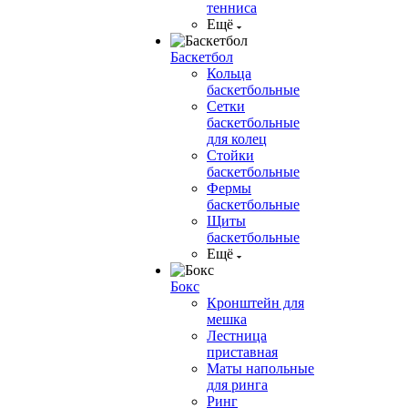
тенниса
Ещё
Баскетбол
Кольца
баскетбольные
Сетки
баскетбольные
для колец
Стойки
баскетбольные
Фермы
баскетбольные
Щиты
баскетбольные
Ещё
Бокс
Кронштейн для
мешка
Лестница
приставная
Маты напольные
для ринга
Ринг