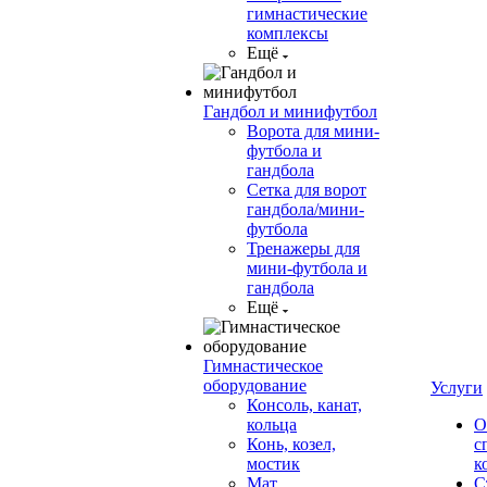
гимнастические
комплексы
Ещё
Гандбол и минифутбол
Ворота для мини-
футбола и
гандбола
Сетка для ворот
гандбола/мини-
футбола
Тренажеры для
мини-футбола и
гандбола
Ещё
Гимнастическое
оборудование
Услуги
Консоль, канат,
кольца
О
Конь, козел,
с
мостик
к
Мат
С