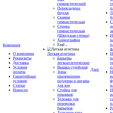
гимнастический
с
Перекладина,
п
брусья
Л
Скамья
б
гимнастическая
С
Стенка
п
гимнастическая
з
(Шведская стенка)
Н
Хореография
р
Ещё
п
Компания
ф
О компании
Легкая атлетика
Н
Реквизиты
Барьеры
р
Доставка
легкоатлетические
т
Условия
Вышка судейская
п
Дзен
оплаты
Зоны
Н
Гарантийные
приземления,
р
условия
поддоны и ангары
ф
Статьи
для зон
п
Новости
Стойка для
Н
прыжков
р
Тележка для
г
перевозки
п
барьеров
Р
Толкание ядра
п