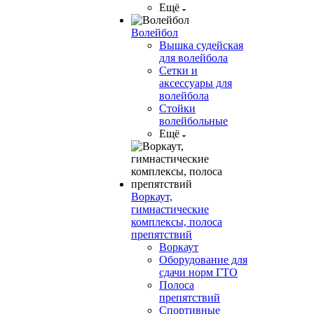
Ещё
Волейбол
Вышка судейская
для волейбола
Сетки и
аксессуары для
волейбола
Стойки
волейбольные
Ещё
Воркаут,
гимнастические
комплексы, полоса
препятствий
Воркаут
Оборудование для
сдачи норм ГТО
Полоса
препятствий
Спортивные