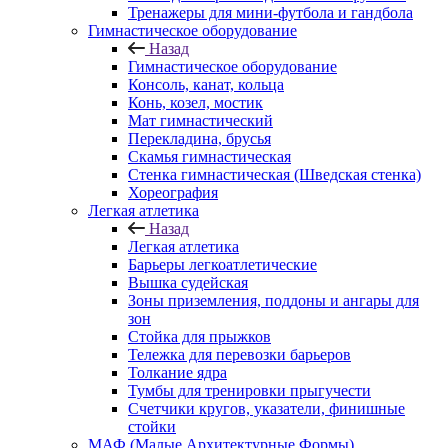
Тренажеры для мини-футбола и гандбола
Гимнастическое оборудование
Назад
Гимнастическое оборудование
Консоль, канат, кольца
Конь, козел, мостик
Мат гимнастический
Перекладина, брусья
Скамья гимнастическая
Стенка гимнастическая (Шведская стенка)
Хореография
Легкая атлетика
Назад
Легкая атлетика
Барьеры легкоатлетические
Вышка судейская
Зоны приземления, поддоны и ангары для
зон
Стойка для прыжков
Тележка для перевозки барьеров
Толкание ядра
Тумбы для тренировки прыгучести
Счетчики кругов, указатели, финишные
стойки
МАФ (Малые Архитектурные Формы)