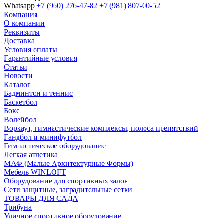
Whatsapp
+7 (960) 276-47-82
+7 (981) 807-00-52
Компания
О компании
Реквизиты
Доставка
Условия оплаты
Гарантийные условия
Статьи
Новости
Каталог
Бадминтон и теннис
Баскетбол
Бокс
Волейбол
Воркаут, гимнастические комплексы, полоса препятствий
Гандбол и минифутбол
Гимнастическое оборудование
Легкая атлетика
МАФ (Малые Архитектурные Формы)
Мебель WINLOFT
Оборудование для спортивных залов
Сети защитные, заградительные сетки
ТОВАРЫ ДЛЯ САДА
Трибуна
Уличное спортивное оборудование