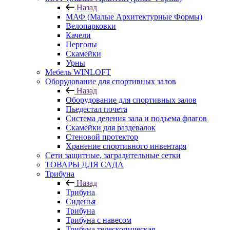
Назад
МАФ (Малые Архитектурные Формы)
Велопарковки
Качели
Перголы
Скамейки
Урны
Мебель WINLOFT
Оборудование для спортивных залов
Назад
Оборудование для спортивных залов
Пьедестал почета
Система деления зала и подъема флагов
Скамейки для раздевалок
Стеновой протектор
Хранение спортивного инвентаря
Сети защитные, заградительные сетки
ТОВАРЫ ДЛЯ САДА
Трибуна
Назад
Трибуна
Сиденья
Трибуна
Трибуна с навесом
Трибуна телескопическая