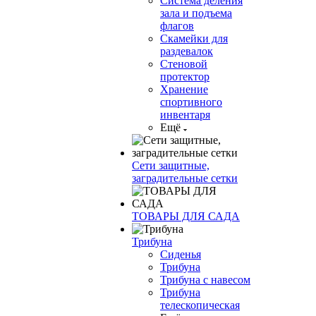
Система деления
зала и подъема
флагов
Скамейки для
раздевалок
Стеновой
протектор
Хранение
спортивного
инвентаря
Ещё
Сети защитные,
заградительные сетки
ТОВАРЫ ДЛЯ САДА
Трибуна
Сиденья
Трибуна
Трибуна с навесом
Трибуна
телескопическая