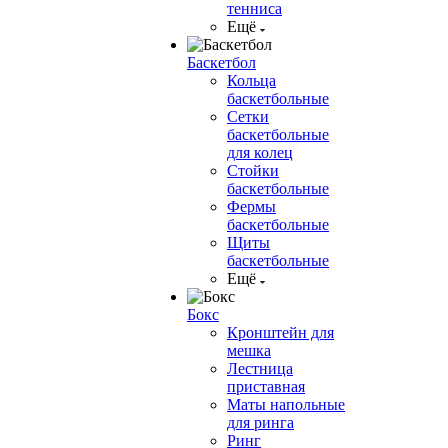
тенниса
Ещё
Баскетбол
Кольца
баскетбольные
Сетки
баскетбольные
для колец
Стойки
баскетбольные
Фермы
баскетбольные
Щиты
баскетбольные
Ещё
Бокс
Кронштейн для
мешка
Лестница
приставная
Маты напольные
для ринга
Ринг