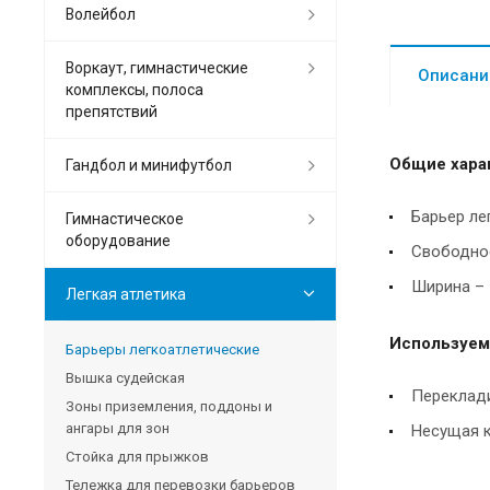
Волейбол
Воркаут, гимнастические
Описани
комплексы, полоса
препятствий
Общие хара
Гандбол и минифутбол
Барьер ле
Гимнастическое
оборудование
Свободно
Ширина – 
Легкая атлетика
Используем
Барьеры легкоатлетические
Вышка судейская
Переклади
Зоны приземления, поддоны и
ангары для зон
Несущая к
Стойка для прыжков
Тележка для перевозки барьеров