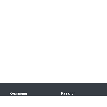
Компания
Каталог
О компании
Бадминтон и теннис