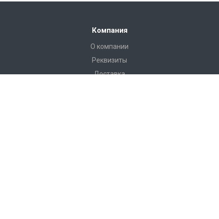
Компания
О компании
Реквизиты
Доставка
Условия оплаты
Гарантийные условия
Статьи
Новости
Каталог
Бадминтон и теннис
Баскетбол
Бокс
Волейбол