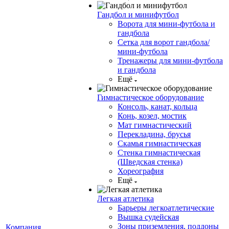
Гандбол и минифутбол
Ворота для мини-футбола и
гандбола
Сетка для ворот гандбола/
мини-футбола
Тренажеры для мини-футбола
и гандбола
Ещё
Гимнастическое оборудование
Консоль, канат, кольца
Конь, козел, мостик
Мат гимнастический
Перекладина, брусья
Скамья гимнастическая
Стенка гимнастическая
(Шведская стенка)
Хореография
Ещё
Легкая атлетика
Барьеры легкоатлетические
Вышка судейская
Зоны приземления, поддоны
Компания