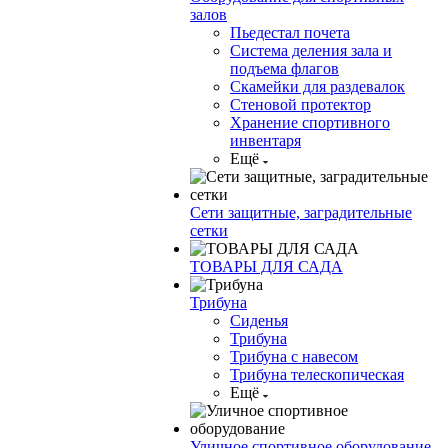
залов
Пьедестал почета
Система деления зала и
подъема флагов
Скамейки для раздевалок
Стеновой протектор
Хранение спортивного
инвентаря
Ещё
Сети защитные, заградительные
сетки
ТОВАРЫ ДЛЯ САДА
Трибуна
Сиденья
Трибуна
Трибуна с навесом
Трибуна телескопическая
Ещё
Уличное спортивное оборудование