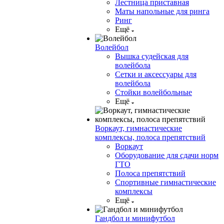
Лестница приставная
Маты напольные для ринга
Ринг
Ещё
Волейбол
Вышка судейская для
волейбола
Сетки и аксессуары для
волейбола
Стойки волейбольные
Ещё
Воркаут, гимнастические
комплексы, полоса препятствий
Воркаут
Оборудование для сдачи норм
ГТО
Полоса препятствий
Спортивные гимнастические
комплексы
Ещё
Гандбол и минифутбол