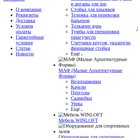
и ангары для зон
О компании
Стойка для прыжков
Реквизиты
Тележка для перевозки
Доставка
барьеров
Условия
Толкание ядра
оплаты
Тумбы для тренировки
Гарантийные
прыгучести
условия
Счетчики кругов, указатели,
Статьи
финишные стойки
Новости
Ещё
МАФ (Малые Архитектурные
Формы)
Велопарковки
Качели
Перголы
Скамейки
Урны
Ещё
Мебель WINLOFT
Оборудование для спортивных