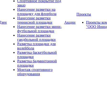
Спортивное покрытие под
заказ
Нанесение разметки на
площадку для флорбола
Проекты
Нанесение разметки
Дзен
теннисной площадки
Акции
Проекты ко
Нанесение разметки мини-
"ООО Иници
футбольной площадки
Нанесение разметки
гандбольной площадки
Разметка площадки для
волейбола
Разметка баскетбольной
площадки
Разметка бадминтонной
площадки
Монтаж спортивного
оборудования