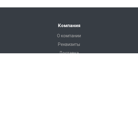
Компания
О компании
Реквизиты
Доставка
Условия оплаты
Гарантийные условия
Статьи
Новости
Каталог
Бадминтон и теннис
Баскетбол
Бокс