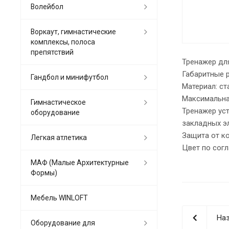
Волейбол
Воркаут, гимнастические
комплексы, полоса
препятствий
Тренажер для
Габаритные р
Гандбол и минифутбол
Материал: ста
Максимальная
Гимнастическое
Тренажер ус
оборудование
закладных эл
Защита от к
Легкая атлетика
Цвет по согл
МАФ (Малые Архитектурные
Формы)
Мебель WINLOFT
Наз
Оборудование для