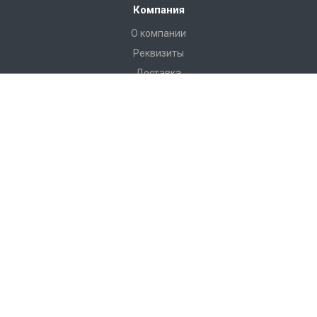
Компания
О компании
Реквизиты
Доставка
Условия оплаты
Гарантийные условия
Статьи
Новости
Каталог
Бадминтон и теннис
Баскетбол
Бокс
Волейбол
Воркаут, гимнастические комплексы, полоса препятствий
Гандбол и минифутбол