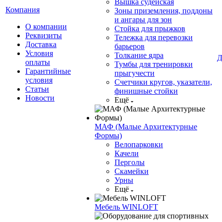
Вышка судейская
Компания
Зоны приземления, поддоны
и ангары для зон
О компании
Стойка для прыжков
Реквизиты
Тележка для перевозки
Доставка
барьеров
Условия
Толкание ядра
Д
оплаты
Тумбы для тренировки
Гарантийные
прыгучести
условия
Счетчики кругов, указатели,
Статьи
финишные стойки
Новости
Ещё
МАФ (Малые Архитектурные
Формы)
Велопарковки
Качели
Перголы
Скамейки
Урны
Ещё
Мебель WINLOFT