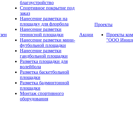
благоустройство
Спортивное покрытие под
заказ
Нанесение разметки на
площадку для флорбола
Проекты
Нанесение разметки
зен
теннисной площадки
Акции
Проекты ко
Нанесение разметки мини-
"ООО Иници
футбольной площадки
Нанесение разметки
гандбольной площадки
Разметка площадки для
волейбола
Разметка баскетбольной
площадки
Разметка бадминтонной
площадки
Монтаж спортивного
оборудования