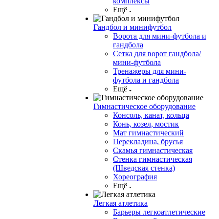
комплексы
Ещё
Гандбол и минифутбол
Ворота для мини-футбола и
гандбола
Сетка для ворот гандбола/
мини-футбола
Тренажеры для мини-
футбола и гандбола
Ещё
Гимнастическое оборудование
Консоль, канат, кольца
Конь, козел, мостик
Мат гимнастический
Перекладина, брусья
Скамья гимнастическая
Стенка гимнастическая
(Шведская стенка)
Хореография
Ещё
Легкая атлетика
Барьеры легкоатлетические