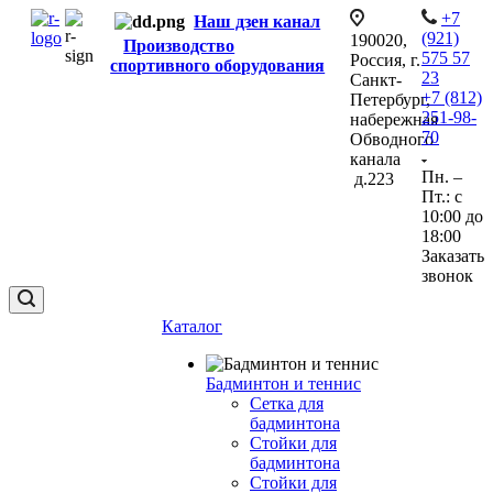
+7
Наш дзен канал
(921)
190020,
Производство
575 57
Россия, г.
спортивного оборудования
23
Санкт-
+7 (812)
Петербург,
251-98-
набережная
70
Обводного
канала
Пн. –
д.223
Пт.: с
10:00 до
18:00
Заказать
звонок
Каталог
Бадминтон и теннис
Сетка для
бадминтона
Стойки для
бадминтона
Стойки для