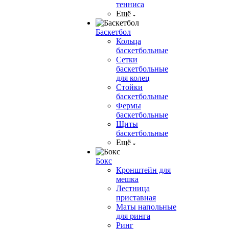
тенниса
Ещё
Баскетбол
Кольца
баскетбольные
Сетки
баскетбольные
для колец
Стойки
баскетбольные
Фермы
баскетбольные
Щиты
баскетбольные
Ещё
Бокс
Кронштейн для
мешка
Лестница
приставная
Маты напольные
для ринга
Ринг