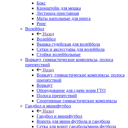
Бокс
Кронштейн для мешка
Лестница приставная
Маты напольные для ринга
Ринг
Волейбол
Назад
Волейбол
Вышка судейская для волейбола
Сетки и аксессуары для волейбола
Стойки волейбольные
Воркаут, гимнастические комплексы, полоса
препятствий
Назад
Воркаут, гимнастические комплексы, полоса
препятствий
Воркаут
Оборудование для сдачи норм ГТО
Полоса препятствий
Спортивные гимнастические комплексы
Гандбол и минифутбол
Назад
Гандбол и минифутбол
Ворота для мини-футбола и гандбола
Сетка для ворот гандбола/мини-футбола