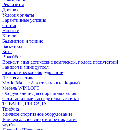
Реквизиты
Доставка
Условия оплаты
Гарантийные условия
Статьи
Новости
Каталог
Бадминтон и теннис
Баскетбол
Бокс
Волейбол
Воркаут, гимнастические комплексы, полоса препятствий
Гандбол и минифутбол
Гимнастическое оборудование
Легкая атлетика
МАФ (Малые Архитектурные Формы)
Мебель WINLOFT
Оборудование для спортивных залов
Сети защитные, заградительные сетки
ТОВАРЫ ДЛЯ САДА
Трибуна
Уличное спортивное оборудование
Универсальное спортивное покрытие
Футбол
Хоккей и Шорт-трек