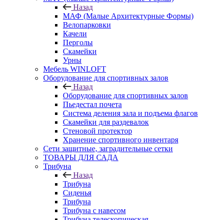
Назад
МАФ (Малые Архитектурные Формы)
Велопарковки
Качели
Перголы
Скамейки
Урны
Мебель WINLOFT
Оборудование для спортивных залов
Назад
Оборудование для спортивных залов
Пьедестал почета
Система деления зала и подъема флагов
Скамейки для раздевалок
Стеновой протектор
Хранение спортивного инвентаря
Сети защитные, заградительные сетки
ТОВАРЫ ДЛЯ САДА
Трибуна
Назад
Трибуна
Сиденья
Трибуна
Трибуна с навесом
Трибуна телескопическая