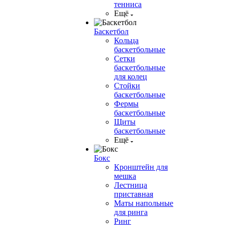
тенниса
Ещё
Баскетбол
Кольца
баскетбольные
Сетки
баскетбольные
для колец
Стойки
баскетбольные
Фермы
баскетбольные
Щиты
баскетбольные
Ещё
Бокс
Кронштейн для
мешка
Лестница
приставная
Маты напольные
для ринга
Ринг