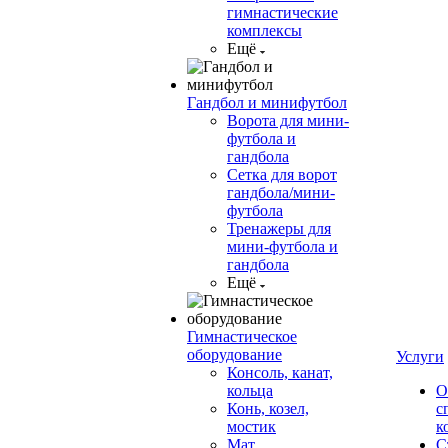
гимнастические
комплексы
Ещё
Гандбол и минифутбол
Ворота для мини-
футбола и
гандбола
Сетка для ворот
гандбола/мини-
футбола
Тренажеры для
мини-футбола и
гандбола
Ещё
Гимнастическое
оборудование
Услуги
Консоль, канат,
кольца
О
Конь, козел,
с
мостик
к
Мат
С