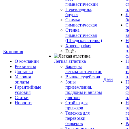
гимнастический
с
Перекладина,
п
брусья
Л
Скамья
б
гимнастическая
С
Стенка
п
гимнастическая
з
(Шведская стенка)
Н
Хореография
р
Ещё
п
Компания
ф
О компании
Легкая атлетика
Н
Реквизиты
Барьеры
р
Доставка
легкоатлетические
т
Условия
Вышка судейская
п
Дзен
оплаты
Зоны
Н
Гарантийные
приземления,
р
условия
поддоны и ангары
ф
Статьи
для зон
п
Новости
Стойка для
Н
прыжков
р
Тележка для
г
перевозки
п
барьеров
Р
Толкание ядра
п