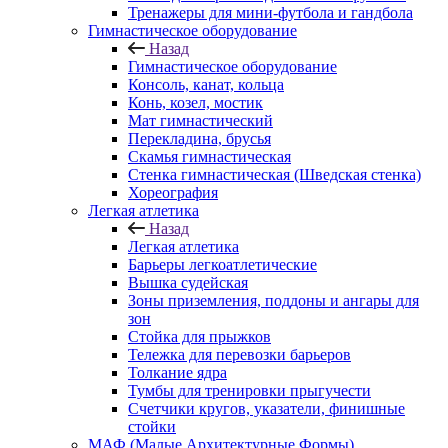
Тренажеры для мини-футбола и гандбола
Гимнастическое оборудование
Назад
Гимнастическое оборудование
Консоль, канат, кольца
Конь, козел, мостик
Мат гимнастический
Перекладина, брусья
Скамья гимнастическая
Стенка гимнастическая (Шведская стенка)
Хореография
Легкая атлетика
Назад
Легкая атлетика
Барьеры легкоатлетические
Вышка судейская
Зоны приземления, поддоны и ангары для
зон
Стойка для прыжков
Тележка для перевозки барьеров
Толкание ядра
Тумбы для тренировки прыгучести
Счетчики кругов, указатели, финишные
стойки
МАФ (Малые Архитектурные Формы)