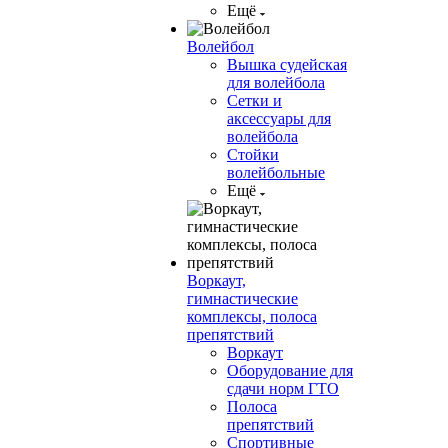
Ещё
Волейбол
Вышка судейская
для волейбола
Сетки и
аксессуары для
волейбола
Стойки
волейбольные
Ещё
Воркаут,
гимнастические
комплексы, полоса
препятствий
Воркаут
Оборудование для
сдачи норм ГТО
Полоса
препятствий
Спортивные