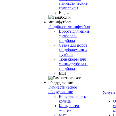
гимнастические
комплексы
Ещё
Гандбол и минифутбол
Ворота для мини-
футбола и
гандбола
Сетка для ворот
гандбола/мини-
футбола
Тренажеры для
мини-футбола и
гандбола
Ещё
Гимнастическое
оборудование
Услуги
Консоль, канат,
кольца
О
Конь, козел,
с
мостик
к
Мат
С