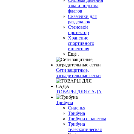
Система деления
зала и подъема
флагов
Скамейки для
раздевалок
Стеновой
протектор
Хранение
спортивного
инвентаря
Ещё
Сети защитные,
заградительные сетки
ТОВАРЫ ДЛЯ САДА
Трибуна
Сиденья
Трибуна
Трибуна с навесом
Трибуна
телескопическая