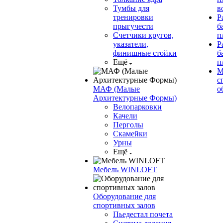
Тумбы для
в
тренировки
Р
прыгучести
б
Счетчики кругов,
п
указатели,
Р
финишные стойки
б
Ещё
п
М
с
МАФ (Малые
о
Архитектурные Формы)
Велопарковки
Качели
Перголы
Скамейки
Урны
Ещё
Мебель WINLOFT
Оборудование для
спортивных залов
Пьедестал почета