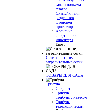
Система деления
зала и подъема
флагов
Скамейки для
раздевалок
Стеновой
протектор
Хранение
спортивного
инвентаря
Ещё
Сети защитные,
заградительные сетки
ТОВАРЫ ДЛЯ САДА
Трибуна
Сиденья
Трибуна
Трибуна с навесом
Трибуна
телескопическая