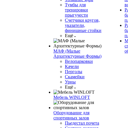
Тумбы для
в
тренировки
Р
прыгучести
б
Счетчики кругов,
п
указатели,
Р
финишные стойки
б
Ещё
п
М
с
МАФ (Малые
о
Архитектурные Формы)
Велопарковки
Качели
Перголы
Скамейки
Урны
Ещё
Мебель WINLOFT
Оборудование для
спортивных залов
Пьедестал почета