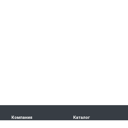
Компания
Каталог
О компании
Бадминтон и теннис