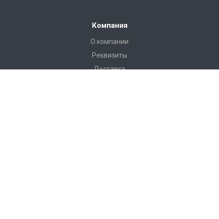
Компания
О компании
Реквизиты
Доставка
Условия оплаты
Гарантийные условия
Статьи
Новости
Каталог
Бадминтон и теннис
Баскетбол
Бокс
Волейбол
Воркаут, гимнастические комплексы, полоса препятствий